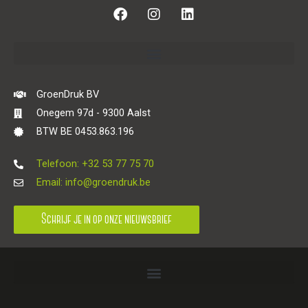
F
I
L
a
n
i
c
s
n
e
t
k
b
a
e
o
g
d
o
r
i
GroenDruk BV
k
a
n
Onegem 97d - 9300 Aalst
m
BTW BE 0453.863.196
Telefoon: +32 53 77 75 70
Email: info@groendruk.be
Schrijf je in op onze nieuwsbrief