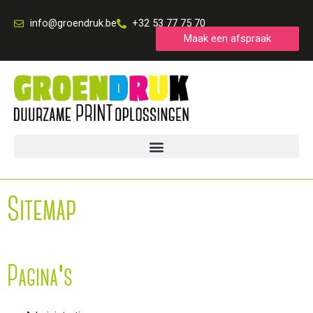
Spring
info@groendruk.be
+32 53 77 75 70
naar
Maak een afspraak
de
inhoud
Sitemap
Pagina's