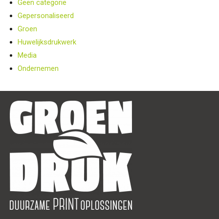
Geen categorie
Gepersonaliseerd
Groen
Huwelijksdrukwerk
Media
Ondernemen